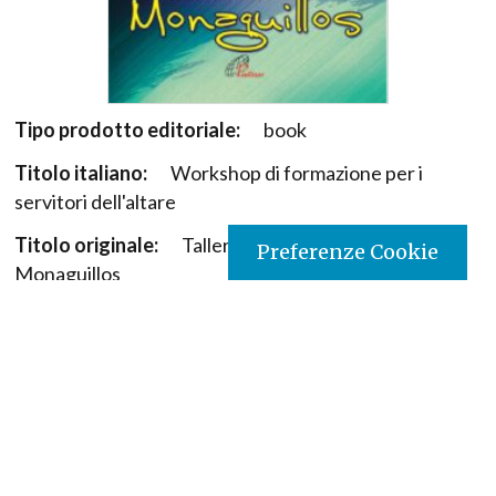
Tipo prodotto editoriale:
book
Titolo italiano:
Workshop di formazione per i
servitori dell'altare
Titolo originale:
Talleres de formación para
Preferenze Cookie
Monaguillos
Autori:
Idinael Bedoya Guzmán Pbro.
Nazione:
Colombia
[Store online]
Lingua:
Español
Editore:
Paulinas - Colombia
Collana:
Liturgia