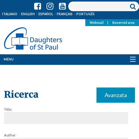
ITALIANO
ENGLISH
ESPAÑOL
FRANÇAIS
PORTUGÊS
Webmail
|
Reserved area
MENU
Who we are
Where we are
Ricerca
Avanzata
News
Title:
Resources
Media
Author: