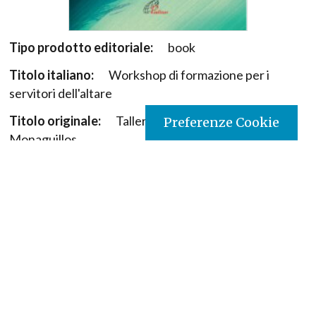
Tipo prodotto editoriale:
book
Titolo italiano:
Workshop di formazione per i
servitori dell'altare
Titolo originale:
Talleres de formación para
Preferenze Cookie
Monaguillos
Autori:
Idinael Bedoya Guzmán Pbro.
Nazione:
Colombia
[Store online]
Lingua:
Español
Editore:
Paulinas - Colombia
Collana:
Liturgia
Materia:
Formazione