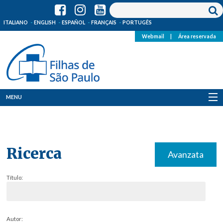
ITALIANO
ENGLISH
ESPAÑOL
FRANÇAIS
PORTUGÊS
Webmail
|
Área reservada
MENU
Quem Somos
Onde Estamos
Ricerca
Avanzata
Notícias
Título:
Recursos
Media
Autor: