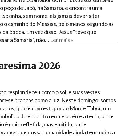
ao poço de Jacó, na Samaria, e encontra uma
. Sozinha, sem nome, ela jamais deveria ter
o o caminho do Messias, pelo menos segundo as
 da época. Em vez disso, Jesus “teve que
ssar a Samaria”, não…
Ler mais »
aresima 2026
sto resplandeceu como o sol, e suas vestes
am-se brancas como a luz. Neste domingo, somos
onados, quase com estupor ao Monte Tabor, um
simbólico do encontro entre o céu e a terra, onde
ão é mais refletida, mas emitida, onde
bramos que nossa humanidade ainda tem muito a