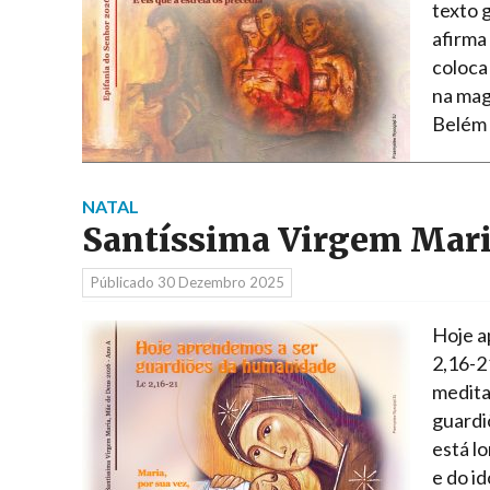
texto 
afirma
coloca
na mag
Belém
NATAL
Santíssima Virgem Mari
Públicado
30 Dezembro 2025
Hoje a
2,16-2
medita
guardi
está l
e do i