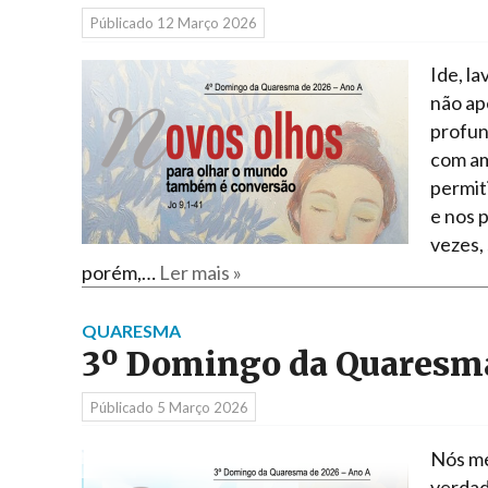
Públicado
12 Março 2026
Ide, la
não ap
profun
com am
permit
e nos 
vezes,
porém,…
Ler mais »
QUARESMA
3º Domingo da Quaresma
Públicado
5 Março 2026
Nós me
verdad