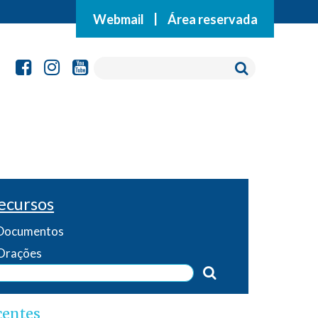
Webmail
|
Área reservada
ecursos
Documentos
Orações
centes