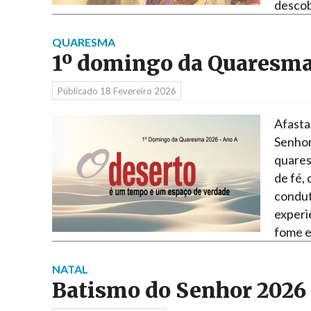
descob
QUARESMA
1º domingo da Quaresma
Públicado
18 Fevereiro 2026
Afasta-
Senhor 
quares
de fé,
condut
experi
fome e
NATAL
Batismo do Senhor 2026