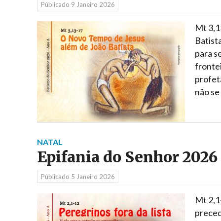
Públicado
9 Janeiro 2026
Mt 3,1
Batista
para se
fronte
profet
não se
NATAL
Epifania do Senhor 2026
Públicado
5 Janeiro 2026
Mt 2,1-
preced