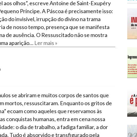
Narzole
vel aos olhos”, escreve Antoine de Saint-Exupéry
equeno Príncipe. A Páscoa é precisamente isso:
San Lorenzo di Fossano
ão do invisível, irrupção do divino na trama
Susa
ria de nosso tempo, presença que se manifesta
ma de ausência. O Ressuscitado não se mostra
uma aparição…
Ler mais »
6
ulos se abriram e muitos corpos de santos que
m mortos, ressuscitaram. Enquanto os gritos de
a” ecoam como aqueles que reservamos às
sas conquistas humanas, entra em cena nossa
ade: o dia de trabalho, a fadiga familiar, a dor
iada. Tudo é absorvido e transfigurado pela