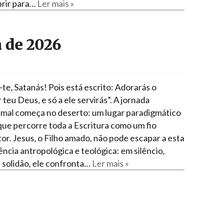
rir para…
Ler mais »
 de 2026
te, Satanás! Pois está escrito: Adorarás o
teu Deus, e só a ele servirás”. A jornada
mal começa no deserto: um lugar paradigmático
 que percorre toda a Escritura como um fio
or. Jesus, o Filho amado, não pode escapar a esta
ência antropológica e teológica: em silêncio,
 solidão, ele confronta…
Ler mais »