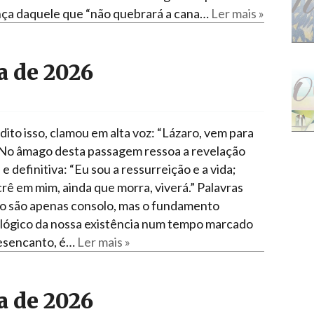
ça daquele que “não quebrará a cana…
Ler mais »
 de 2026
dito isso, clamou em alta voz: “Lázaro, vem para
 No âmago desta passagem ressoa a revelação
 e definitiva: “Eu sou a ressurreição e a vida;
rê em mim, ainda que morra, viverá.” Palavras
o são apenas consolo, mas o fundamento
lógico da nossa existência num tempo marcado
esencanto, é…
Ler mais »
 de 2026