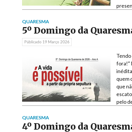
presen
QUARESMA
5º Domingo da Quaresma
Públicado
19 Março 2026
Tendo 
fora!”
inédita
quem c
que nã
escato
pelo d
QUARESMA
4º Domingo da Quaresma