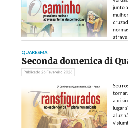
junto 
mulher
cruzad
normas
atrave
QUARESMA
Seconda domenica di Qu
Públicado
26 Fevereiro 2026
Seu ro
tornar
aprisi
lugar 
a luz n
vislum