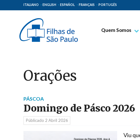
ITALIANO
ENGLISH
ESPAÑOL
FRANÇAIS
PORTUGÊS
Quem Somos
Bem-aventurado T
Venerável Tecla M
Espiritualidade Pa
Orações
Missão Paulinas
Lugares de Orige
Governo Geral
PÁSCOA
Domingo de Pásco 2026
Família Paulina
Públicado
2 Abril 2026
Viu qu