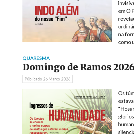
invisí
em O P
revelaç
ordiná
na for
como 
QUARESMA
Domingo de Ramos 202
Públicado
26 Março 2026
Os túm
estava
“Hosan
glorio
humanid
silenc