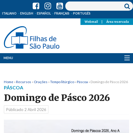
ITALIANO
ENGLISH
ESPAÑOL
FRANÇAIS
PORTUGÊS
Webmail
|
Área reservada
MENU
Quem Somos
Home
»
Recursos
»
Orações
»
Tempo litúrgico
»
Páscoa
»
Domingo de Pásco 2026
Onde Estamos
PÁSCOA
Domingo de Pásco 2026
Notícias
Públicado
2 Abril 2026
Recursos
Media