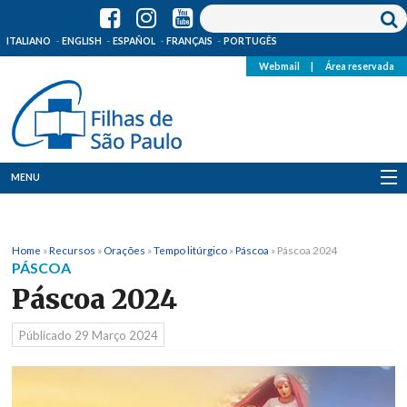
ITALIANO
ENGLISH
ESPAÑOL
FRANÇAIS
PORTUGÊS
Webmail
|
Área reservada
MENU
Quem Somos
Home
»
Recursos
»
Orações
»
Tempo litúrgico
»
Páscoa
»
Páscoa 2024
Onde Estamos
PÁSCOA
Páscoa 2024
Notícias
Públicado
29 Março 2024
Recursos
Media