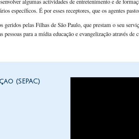
esenvolver algumas actividades de entretenimento e de formaç
Narzole
rios específicos. É por esses receptores, que os agentes past
San Lorenzo di Fossano
geridos pelas Filhas de São Paulo, que prestam o seu serviç
Susa
as pessoas para a mídia educação e evangelização através de
çao (SEPAC)