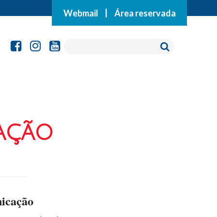
Webmail
|
Área reservada
ação
icação