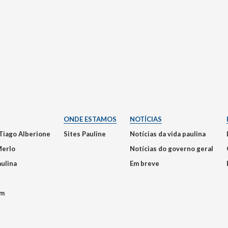
ONDE ESTAMOS
NOTÍCIAS
Tiago Alberione
Sites Pauline
Notícias da vida paulina
Merlo
Notícias do governo geral
aulina
Em breve
em