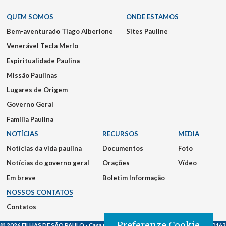
QUEM SOMOS
ONDE ESTAMOS
Bem-aventurado Tiago Alberione
Sites Pauline
Venerável Tecla Merlo
Espiritualidade Paulina
Missão Paulinas
Lugares de Origem
Governo Geral
Família Paulina
NOTÍCIAS
RECURSOS
MEDIA
Notícias da vida paulina
Documentos
Foto
Notícias do governo geral
Orações
Vídeo
Em breve
Boletim Informação
NOSSOS CONTATOS
Contatos
Preferenze Cookie
© 2026 FILHAS DE SÃO PAULO
- Casa Generalizia - Via S. Giovanni Eudes, 25, 00163