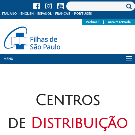
ITALIANO
ENGLISH
ESPAÑOL
FRANÇAIS
PORTUGÊS
Webmail
|
Área reservada
MENU
Quem Somos
Onde Estamos
Centros
Notícias
Recursos
de
Distribuição
Media