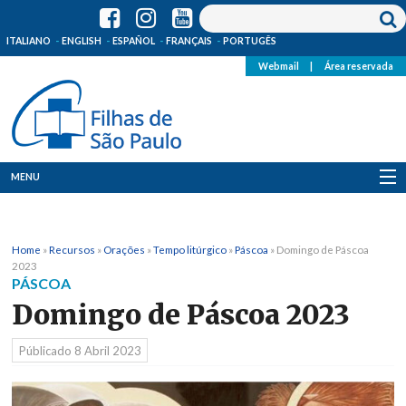
ITALIANO
ENGLISH
ESPAÑOL
FRANÇAIS
PORTUGÊS
Webmail
|
Área reservada
MENU
Quem Somos
Home
»
Recursos
»
Orações
»
Tempo litúrgico
»
Páscoa
»
Domingo de Páscoa
Onde Estamos
2023
PÁSCOA
Notícias
Domingo de Páscoa 2023
Recursos
Públicado
8 Abril 2023
Media