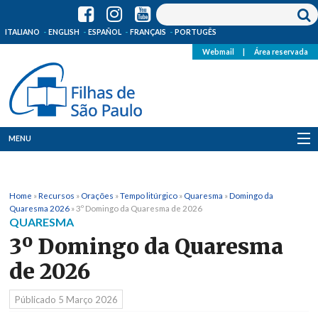
ITALIANO
ENGLISH
ESPAÑOL
FRANÇAIS
PORTUGÊS
Webmail
|
Área reservada
MENU
Quem Somos
Home
»
Recursos
»
Orações
»
Tempo litúrgico
»
Quaresma
»
Domingo da
Onde Estamos
Quaresma 2026
»
3º Domingo da Quaresma de 2026
QUARESMA
Notícias
3º Domingo da Quaresma
de 2026
Recursos
Públicado
5 Março 2026
Media