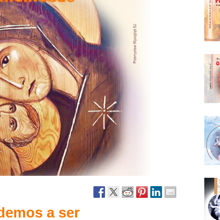
Narzole
San Lorenzo di Fossano
Susa
demos a ser