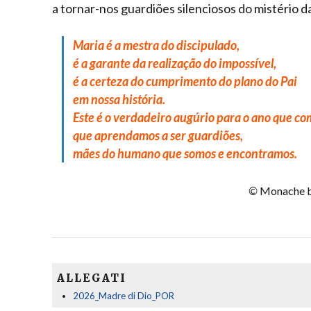
a tornar-nos guardiões silenciosos do mistério da
Maria é a mestra do discipulado,
é a garante da realização do impossível,
é a certeza do cumprimento do plano do Pai
em nossa história.
Este é o verdadeiro augúrio para o ano que co
que aprendamos a ser guardiões,
mães do humano que somos e encontramos.
©
Monache be
ALLEGATI
2026_Madre di Dio_POR