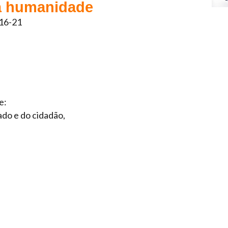
a humanidade
,16-21
e:
ado e do cidadão,