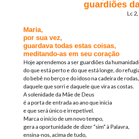
guardiões d
Lc 2
Maria,
por sua vez,
guardava todas estas coisas,
meditando-as em seu coração
Hoje aprendemos a ser guardiões da humanidad
do que está perto e do que está longe, do refugi
do bebê no berço e do idoso na cadeira de rodas,
daquele que sorri e daquele que vira as costas.
A solenidade da Mãe de Deus
é a porta de entrada ao ano que inicia
e que será único e irrepetível.
Marca o início de um novo tempo,
gera a oportunidade de dizer “sim” à Palavra,
ensina-nos, acima de tudo,