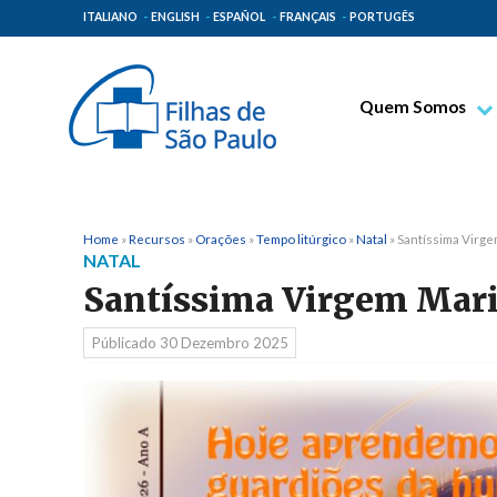
ITALIANO
ENGLISH
ESPAÑOL
FRANÇAIS
PORTUGÊS
Quem Somos
Bem-aventurado T
Venerável Tecla M
Espiritualidade Pa
Home
»
Recursos
»
Orações
»
Tempo litúrgico
»
Natal
»
Santíssima Virg
NATAL
Missão Paulinas
Santíssima Virgem Mari
Lugares de Orige
Públicado
30 Dezembro 2025
Governo Geral
Família Paulina