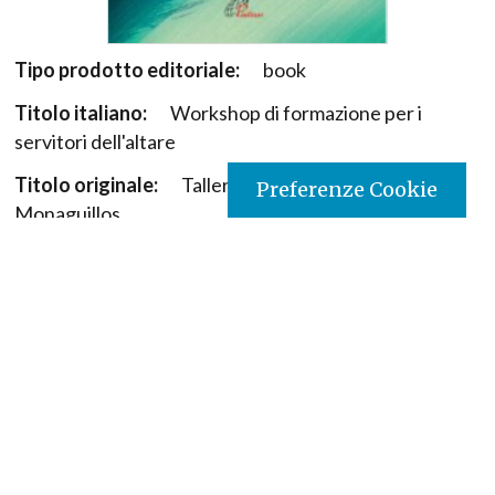
Tipo prodotto editoriale:
book
Titolo italiano:
Workshop di formazione per i
servitori dell'altare
Titolo originale:
Talleres de formación para
Preferenze Cookie
Monaguillos
Autori:
Idinael Bedoya Guzmán Pbro.
Nazione:
Colombia
[Store online]
Lingua:
Español
Editore:
Paulinas - Colombia
Collana:
Liturgia
Materia:
Formazione