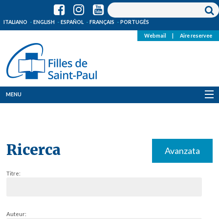
ITALIANO
ENGLISH
ESPAÑOL
FRANÇAIS
PORTUGÊS
Webmail
|
Aire reservee
MENU
Qui Sommes-Nous
Où sommes-nous
Ricerca
Avanzata
News
Titre:
Ressources
Media
Auteur: