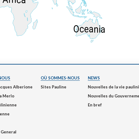
Narzole
San Lorenzo di Fossano
Susa
Oceania
NOUS
OÙ SOMMES-NOUS
NEWS
acques Alberione
Sites Pauline
Nouvelles de la vie pauli
a Merlo
Nouvelles du Gouvernem
ulinienne
En bref
ienne
 General