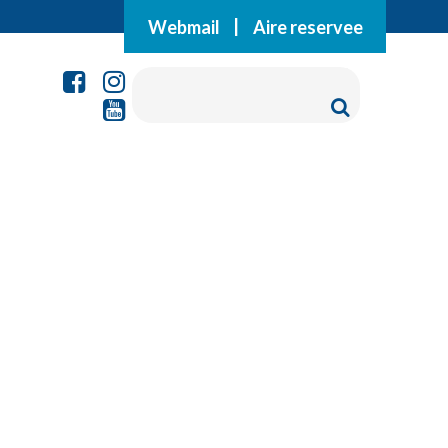
Webmail
|
Aire reservee