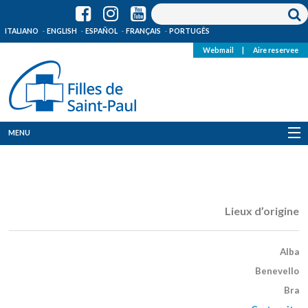
ITALIANO
ENGLISH
ESPAÑOL
FRANÇAIS
PORTUGÊS
Webmail
|
Aire reservee
MENU
Qui Sommes-Nous
Où sommes-nous
Lieux d’origine
News
Alba
Ressources
Benevello
Bra
Media