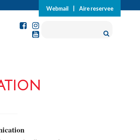
Webmail
|
Aire reservee
ation
ication