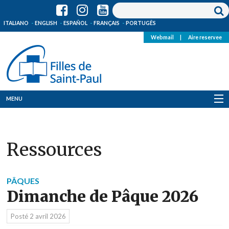
ITALIANO
ENGLISH
ESPAÑOL
FRANÇAIS
PORTUGÊS
Webmail
|
Aire reservee
MENU
Qui Sommes-Nous
Ressources
Où sommes-nous
News
PÂQUES
Dimanche de Pâque 2026
Ressources
Posté
2 avril 2026
Media