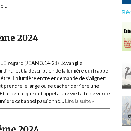
he…
Ré
ême 2024
E regard (JEAN 3,14-21) L’évangile
rd’hui est la description de la lumière qui frappe
nêtre. La lumière entre et demande de s’aligner:
et prendre le large ou se cacher derrière une
Et je pense que cet appel à une vie faite de vérité
lumière cet appel passionné…
Lire la suite »
ême 2024