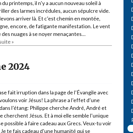
Narzole
du printemps, il n’y a aucun nouveau soleil à
riller des larmes incrédules, aucun sépulcre vide.
San Lorenzo di Fossano
evons arriver là. Et c’est chemin en montée,
Susa
ne, encore, de fatigante manifestation. Le vent
 des nuages à se noyer menaçantes…
suite »
e 2024
se fait irruption dans la page de l’Évangile avec
voulons voir Jésus! La phrase a l’effet d’une
 dans l’étang: Philippe cherche André, André et
e cherchent Jésus. Et à moi elle semble l’unique
e possible à faire cadeau aux Grecs. Veux-tu voir
 Je te fais cadeau d’une humanité qui se