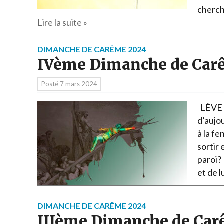
cherc
Lire la suite »
DIMANCHE DE CARÊME 2024
IVème Dimanche de Car
Posté
7 mars 2024
LÈVE L
d’aujou
à la fe
sortir 
paroi? 
et de 
DIMANCHE DE CARÊME 2024
IIIème Dimanche de Car