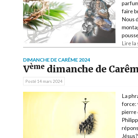
parfum 
faire b
Nous d
montag
pousse
Lire la 
DIMANCHE DE CARÊME 2024
ème
V
dimanche de Carêm
Posté
14 mars 2024
La phra
force: 
pierre
Philipp
répons
Jésus?