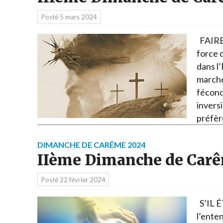
Posté
5 mars 2024
FAIRE 
force 
dans l’
marché 
fécond
invers
préfèr
DIMANCHE DE CARÊME 2024
IIème Dimanche de Car
Posté
22 février 2024
S’IL É
l’ente