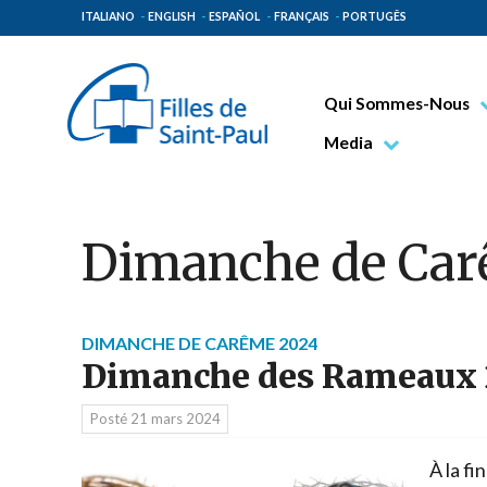
ITALIANO
ENGLISH
ESPAÑOL
FRANÇAIS
PORTUGÊS
Qui Sommes-Nous
Bienheureux Jacques 
Media
Vénérable Tecla Merl
Photo
Spiritualité Paulinienn
Vidéo
Dimanche de Ca
Mission Paulinienne
Lieux d’origine
Gouvernement Genera
DIMANCHE DE CARÊME 2024
Dimanche des Rameaux 
Famille Paulinienne
Posté
21 mars 2024
À la fin