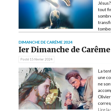
Jésus?
tout f
sombre
transf
tombe
DIMANCHE DE CARÊME 2024
Ier Dimanche de Carême
Posté
15 février 2024
La tent
une co
ne sont
accomp
Olivier
corres
Lire la 