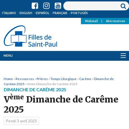
ITALIANO
ENGLISH
ESPAÑOL
FRANÇAIS
PORTUGÊS
Webmail
|
Aire reservee
MENU
Qui Sommes-Nous
Home
»
Ressources
»
Prières
»
Temps Liturgique
»
Carême
»
Dimanche de
Où sommes-nous
Carême 2025
»
Vème Dimanche de Carême 2025
DIMANCHE DE CARÊME 2025
News
ème
V
Dimanche de Carême
2025
Ressources
Posté
3 avril 2025
Media