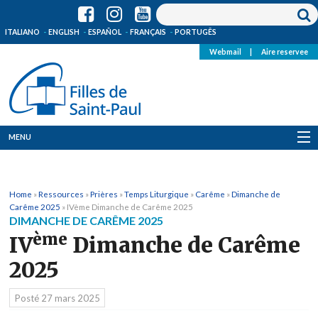
ITALIANO
ENGLISH
ESPAÑOL
FRANÇAIS
PORTUGÊS
Webmail
|
Aire reservee
MENU
Qui Sommes-Nous
Home
»
Ressources
»
Prières
»
Temps Liturgique
»
Carême
»
Dimanche de
Où sommes-nous
Carême 2025
»
IVème Dimanche de Carême 2025
DIMANCHE DE CARÊME 2025
News
ème
IV
Dimanche de Carême
2025
Ressources
Posté
27 mars 2025
Media