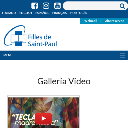
ITALIANO
ENGLISH
ESPAÑOL
FRANÇAIS
PORTUGÊS
Webmail
|
Aire reservee
MENU
Qui Sommes-Nous
Où sommes-nous
News
Ressources
Media