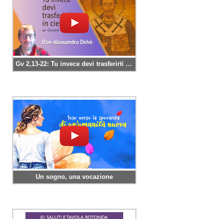
Gv 2,13-22: Tu invece devi trasferirti in cielo. (san Giovanni Crisostomo)
Un sogno, una vocazione