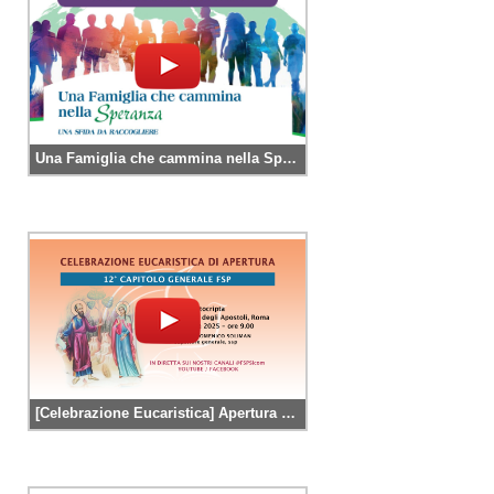
Una Famiglia che cammina nella Speranza • UNA SFIDA DA RACCOGLIERE – Tavola rotonda
[Celebrazione Eucaristica] Apertura del 12° Capitolo generale delle Figlie di San Paolo