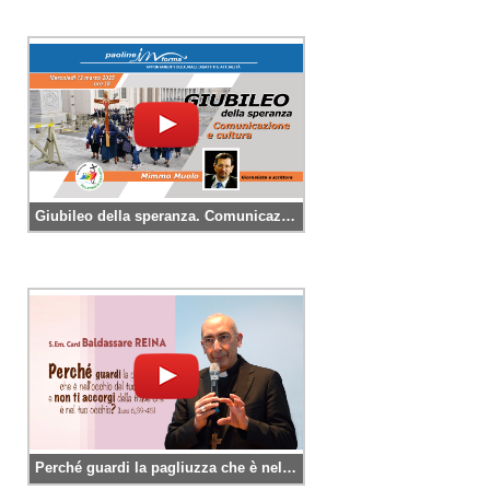
Giubileo della speranza. Comunicazione e cultura
Perché guardi la pagliuzza che è nell’occhio del tuo fratello e non ti accorgi… (Luca 6,39-45)