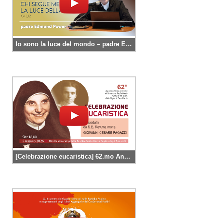
Io sono la luce del mondo – padre Edmund Power
[Celebrazione eucaristica] 62.mo Anniversario della morte della Venerabile sr Tecla Merlo