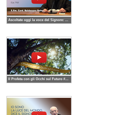
Ascoltate oggi la voce del Signore: non indurite il vostro cuore (#Salmo 95)
Il Profeta con gli Occhi sul Futuro #giacomoalberione