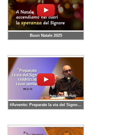
Buon Natale 2025
#Avvento: Preparate la via del Signore, raddrizzate i suoi sentieri! – padre Giuseppe Midili