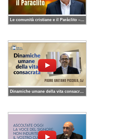
Le comunità cristiane e il Paràclito – Don Massimo Grilli
Dinamiche umane della vita consacrata – Padre Gaetano Piccolo, SJ