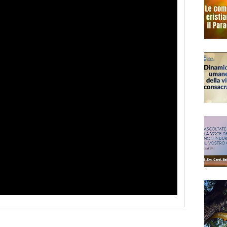
Narzole
San Lorenzo di Fossano
Susa