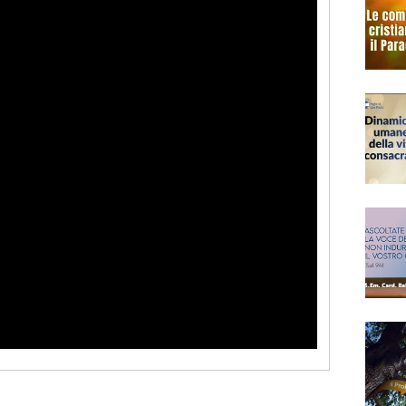
Narzole
San Lorenzo di Fossano
Susa