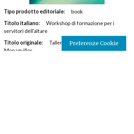
Tipo prodotto editoriale:
book
Titolo italiano:
Workshop di formazione per i
servitori dell'altare
Titolo originale:
Talleres de formación para
Preferenze Cookie
Monaguillos
Autori:
Idinael Bedoya Guzmán Pbro.
Nazione:
Colombia
[Store online]
Lingua:
Español
Editore:
Paulinas - Colombia
Collana:
Liturgia
Materia:
Formazione
Argomenti:
Formazione religiosa