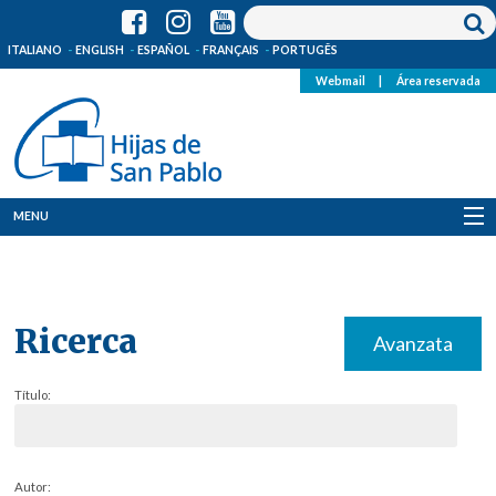
ITALIANO
ENGLISH
ESPAÑOL
FRANÇAIS
PORTUGÊS
Webmail
|
Área reservada
MENU
Quienes Somos
Dónde estamos
Ricerca
Avanzata
Noticias
Título:
Recursos
Media
Autor: