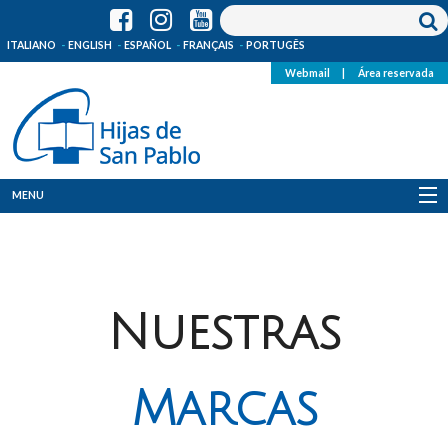
ITALIANO
ENGLISH
ESPAÑOL
FRANÇAIS
PORTUGÊS
Webmail
|
Área reservada
MENU
Quienes Somos
Dónde estamos
Nuestras
Noticias
Recursos
Marcas
Media