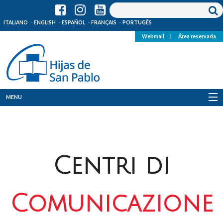
ITALIANO
ENGLISH
ESPAÑOL
FRANÇAIS
PORTUGÊS
Webmail
|
Área reservada
MENU
Quienes Somos
Dónde estamos
Centri di
Noticias
Recursos
Comunicazione
Media