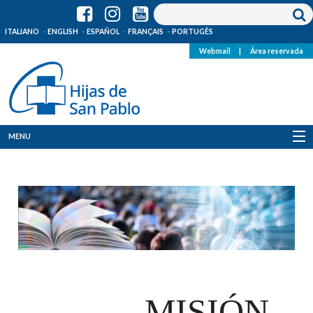
ITALIANO
ENGLISH
ESPAÑOL
FRANÇAIS
PORTUGÊS
Webmail
|
Área reservada
MENU
Quienes Somos
Dónde estamos
Noticias
Recursos
MISIÓN
Media