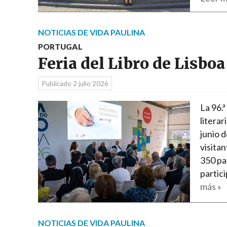
NOTICIAS DE VIDA PAULINA
PORTUGAL
Feria del Libro de Lisboa
Publicado
2 julio 2026
La 96.ª
literar
junio 
visitan
350 pa
partic
más »
NOTICIAS DE VIDA PAULINA