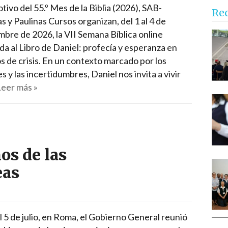
Narzole
ivo del 55.º Mes de la Biblia (2026), SAB-
Re
s y Paulinas Cursos organizan, del 1 al 4 de
San Lorenzo di Fossano
mbre de 2026, la VII Semana Bíblica online
Susa
da al Libro de Daniel: profecía y esperanza en
s de crisis. En un contexto marcado por los
 y las incertidumbres, Daniel nos invita a vivir
eer más »
os de las
eas
l 5 de julio, en Roma, el Gobierno General reunió