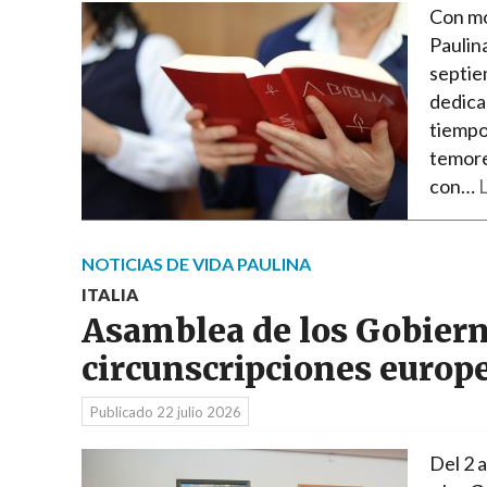
Con mot
Paulina
septie
dedica
tiempo
temores
con…
L
NOTICIAS DE VIDA PAULINA
ITALIA
Asamblea de los Gobiern
circunscripciones europ
Publicado
22 julio 2026
Del 2 a