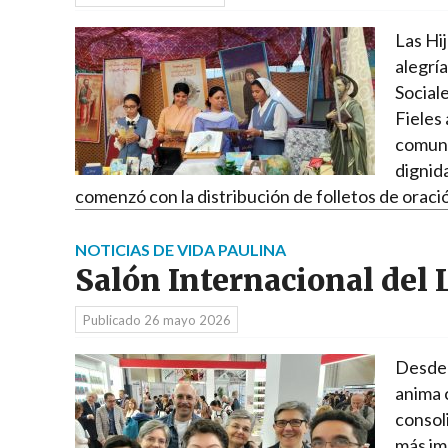
Las Hi
alegrí
Sociale
Fieles
comuni
dignid
comenzó con la distribución de folletos de orac
NOTICIAS DE VIDA PAULINA
Salón Internacional del 
Publicado
26 mayo 2026
Desde 
anima 
consol
más im