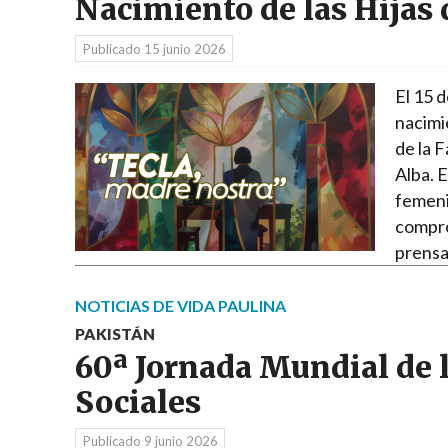
Nacimiento de las Hijas 
Publicado
15 junio 2026
El 15 d
nacimie
de la 
Alba. E
femeni
compro
prens
NOTICIAS DE VIDA PAULINA
PAKISTÁN
60ª Jornada Mundial de 
Sociales
Publicado
9 junio 2026