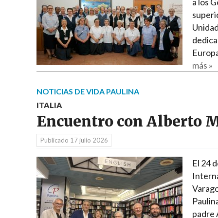
a los G
superi
Unidad
dedica
Europa
más »
NOTICIAS DE VIDA PAULINA
ITALIA
Encuentro con Alberto 
Publicado
17 julio 2026
El 24 d
Intern
Varago
Paulina
padre 