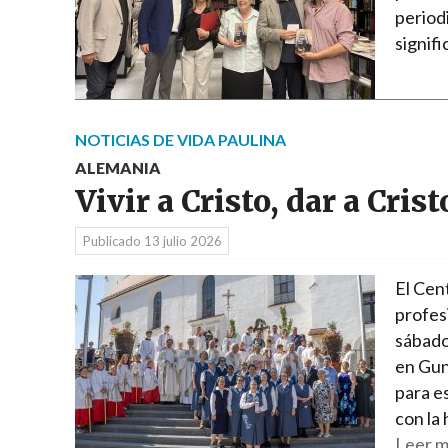
period
signif
NOTICIAS DE VIDA PAULINA
ALEMANIA
Vivir a Cristo, dar a Crist
Publicado
13 julio 2026
El Cent
profes
sábado
en Gun
para e
con la 
Leer m