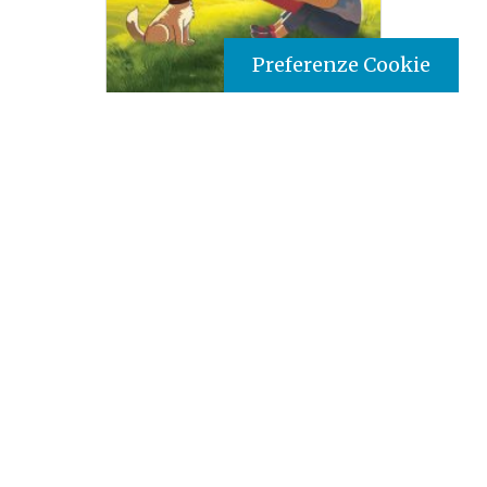
Preferenze Cookie
Tipo prodotto editoriale:
book
Titolo italiano:
Perché? Favole sugli animali per
bambini curiosi
Titolo originale:
Why? Animal Fables for Curious
Kids.
Autori:
Pauline Mkavita Mutei
Nazione:
Kenya
[Store online]
Lingua:
English
Editore:
Paulines - Kenya
Materia:
Children’s Literature