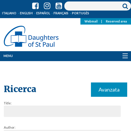
ITALIANO
ENGLISH
ESPAÑOL
FRANÇAIS
PORTUGÊS
Webmail
|
Reserved area
MENU
Who we are
Where we are
Ricerca
Avanzata
News
Title:
Resources
Media
Author: