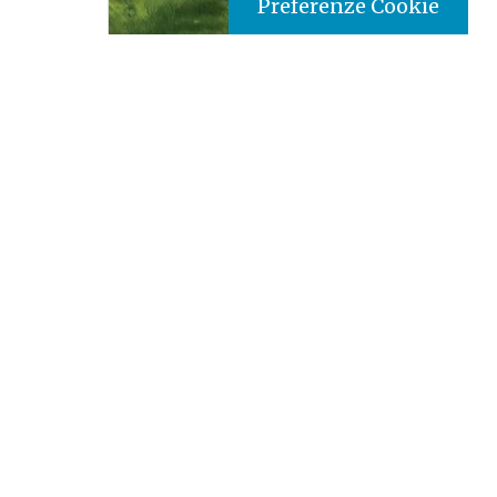
Preferenze Cookie
Tipo prodotto editoriale:
book
Titolo italiano:
Perché? Favole sugli animali per
bambini curiosi
Titolo originale:
Why? Animal Fables for Curious
Kids.
Autori:
Pauline Mkavita Mutei
Nazione:
Kenya
[Store online]
Lingua:
English
Editore:
Paulines - Kenya
Materia:
Children's Literature
Argomenti:
Children''s Literature