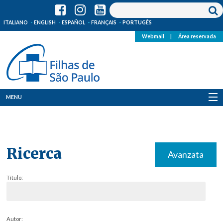
ITALIANO
ENGLISH
ESPAÑOL
FRANÇAIS
PORTUGÊS
Webmail
|
Área reservada
MENU
Quem Somos
Onde Estamos
Ricerca
Avanzata
Notícias
Título:
Recursos
Media
Autor: