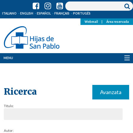
ITALIANO
ENGLISH
ESPAÑOL
FRANÇAIS
PORTUGÊS
Webmail
|
Área reservada
MENU
Quienes Somos
Dónde estamos
Ricerca
Avanzata
Noticias
Título:
Recursos
Media
Autor: