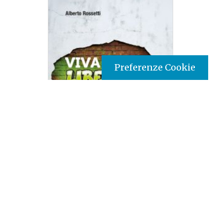
Preferenze Cookie
Tipo prodotto editoriale:
book
Titolo italiano:
Viva la libertà: Gli adolescenti hanno