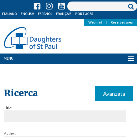
ITALIANO
ENGLISH
ESPAÑOL
FRANÇAIS
PORTUGÊS
Webmail
|
Reserved area
MENU
Who we are
Where we are
Ricerca
Avanzata
News
Title:
Resources
Media
Author: