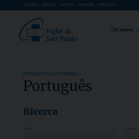
ITALIANO
ENGLISH
ESPAÑOL
FRANÇAIS
PORTUGÊS
Chi siamo
Beato Giaco
Venerabile T
Spiritualità 
PRODOTTI EDITORIALI
Missione Pao
Português
Luoghi delle 
Governo Gen
Famiglia Pao
Ricerca
Titolo:
Autore: