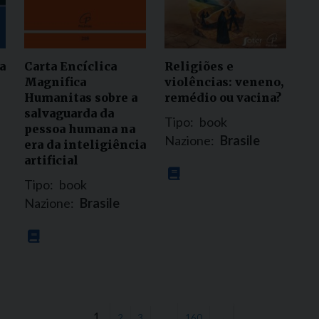
a
Carta Encíclica
Religiões e
Magnifica
violências: veneno,
Humanitas sobre a
remédio ou vacina?
salvaguarda da
Tipo:
book
pessoa humana na
Nazione:
Brasile
era da inteligiência
artificial
Tipo:
book
Nazione:
Brasile
1
…
2
3
160
→