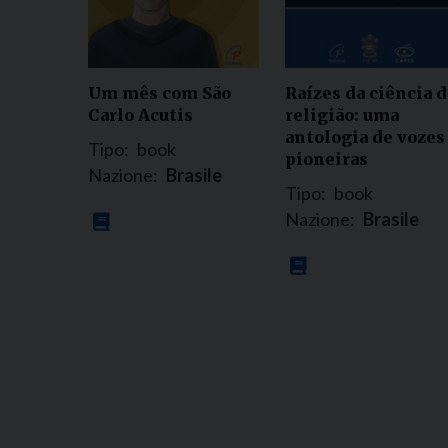
Um mês com São
Raízes da ciência d
Carlo Acutis
religião: uma
antologia de vozes
Tipo:
book
pioneiras
Nazione:
Brasile
Tipo:
book
Nazione:
Brasile