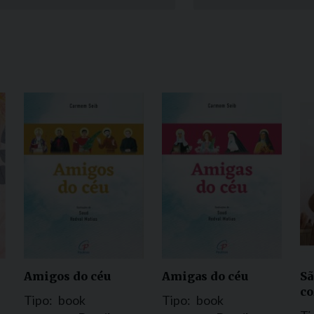
Narzole
San Lorenzo di Fossano
Susa
Amigos do céu
Amigas do céu
Sã
co
Tipo:
book
Tipo:
book