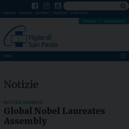
ITALIANO
ENGLISH
ESPAÑOL
FRANÇAIS
PORTUGÊS
Webmail
|
Area Riservata
MENU
Chi siamo
Notizie
Dove siamo
Notizie
NOTIZIE IN BREVE
Global Nobel Laureates
Risorse
Assembly
Media