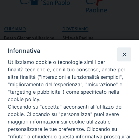
CHI SIAMO
DOVE SIAMO
Beato Giacomo Alberione
Siti web Paoline
Venerabile Tecla Merlo
NOTIZIE
Informativa
Spiritualità Paolina
Notizie di vita paolina
Utilizziamo cookie o tecnologie simili per
Missione Paolina
Notizie dal governo generale
finalità tecniche e, con il tuo consenso, anche per
Luoghi delle Origini
Notizie in breve
altre finalità ("interazioni e funzionalità semplici",
Governo Generale
RISORSE
"miglioramento dell'esperienza", "misurazione" e
"targeting e pubblicità") come specificato nella
Famiglia Paolina
Preghiere
cookie policy.
Documenti
Cliccando su "accetta" acconsenti all'utilizzo dei
Bollettino – PaolineOnline
cookie. Cliccando su "personalizza" puoi avere
MEDIA
I NOSTRI CONTATTI
maggiori informazioni sui cookie utilizzati e
Foto
Contatti
personalizzare le tue preferenze. Cliccando su
"rifiuta" o chiudendo questa informativa proseguirai
Video