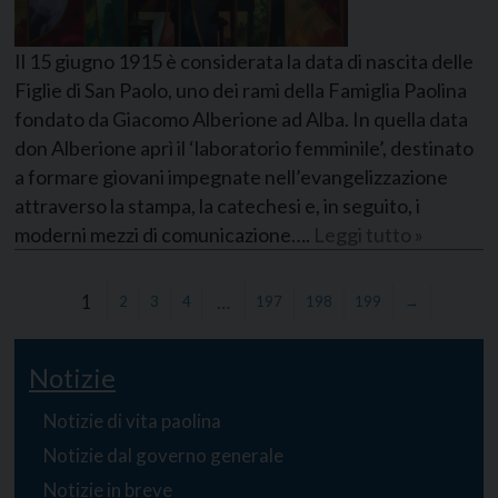
Il 15 giugno 1915 è considerata la data di nascita delle
Figlie di San Paolo, uno dei rami della Famiglia Paolina
fondato da Giacomo Alberione ad Alba. In quella data
don Alberione aprì il ‘laboratorio femminile’, destinato
a formare giovani impegnate nell’evangelizzazione
attraverso la stampa, la catechesi e, in seguito, i
moderni mezzi di comunicazione….
Leggi tutto »
1
…
2
3
4
197
198
199
→
Notizie
Notizie di vita paolina
Notizie dal governo generale
Notizie in breve