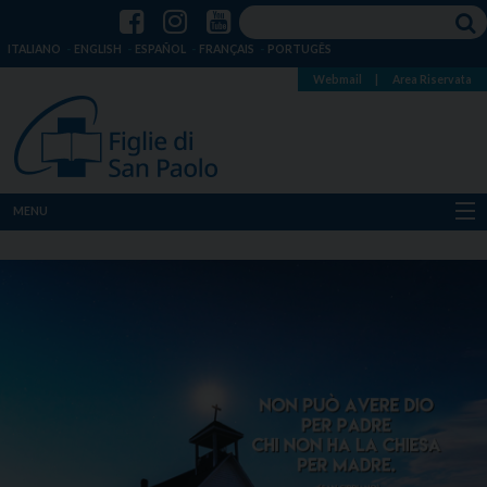
ITALIANO
ENGLISH
ESPAÑOL
FRANÇAIS
PORTUGÊS
Webmail
|
Area Riservata
MENU
Chi siamo
Dove siamo
Notizie
Risorse
Media