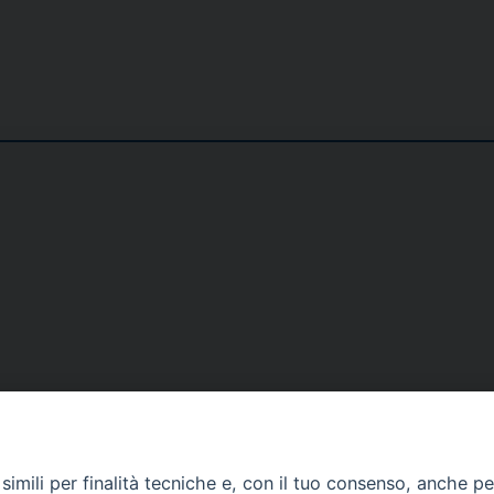
DOVE SIAMO
NOTIZIE
RISOR
imili per finalità tecniche e, con il tuo consenso, anche per 