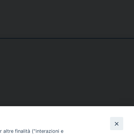
SE
MEDIA
I NOSTRI CONTATTI
altre finalità ("interazioni e