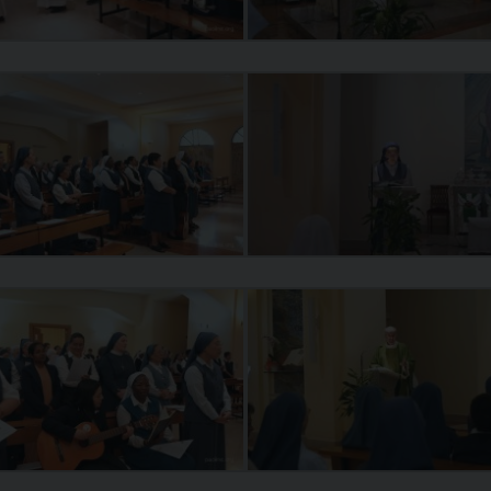
Narzole
San Lorenzo di Fossano
Susa