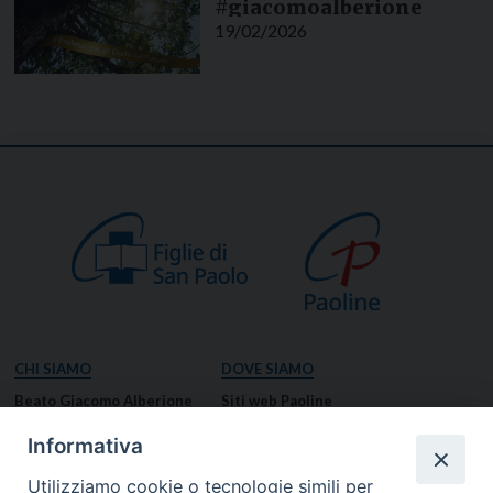
#giacomoalberione
19/02/2026
CHI SIAMO
DOVE SIAMO
Beato Giacomo Alberione
Siti web Paoline
Venerabile Tecla Merlo
NOTIZIE
Informativa
Spiritualità Paolina
Notizie di vita paolina
Utilizziamo cookie o tecnologie simili per