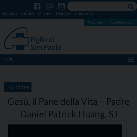
ITALIANO
ENGLISH
ESPAÑOL
FRANÇAIS
PORTUGÊS
Webmail
|
Area Riservata
MENU
Chi siamo
Archive
Dove siamo
Gesù, il Pane della Vita – Padre
Notizie
Daniel Patrick Huang, SJ
Risorse
Media