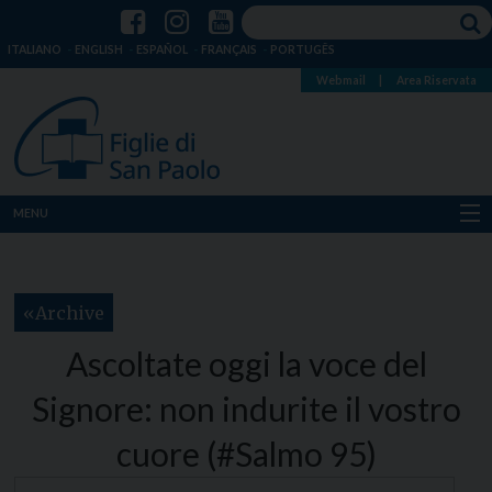
ITALIANO
ENGLISH
ESPAÑOL
FRANÇAIS
PORTUGÊS
Webmail
|
Area Riservata
MENU
Chi siamo
Archive
Dove siamo
Ascoltate oggi la voce del
Notizie
Signore: non indurite il vostro
Risorse
cuore (#Salmo 95)
Media