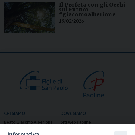
Il Profeta con gli Occhi
sul Futuro
#giacomoalberione
19/02/2026
CHI SIAMO
DOVE SIAMO
Beato Giacomo Alberione
Siti web Paoline
Venerabile Tecla Merlo
NOTIZIE
Informativa