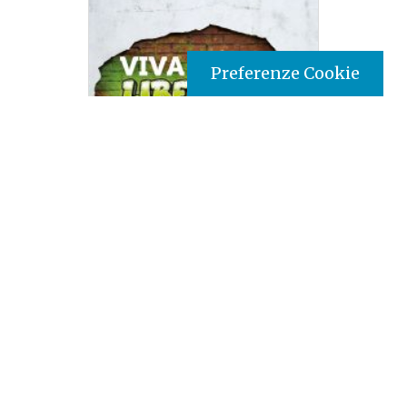
Preferenze Cookie
Tipo prodotto editoriale:
book
Titolo italiano:
Viva la libertà: Gli adolescenti hanno
bisogno di farne esperienza
Titolo originale:
Viva la libertà: Gli adolescenti