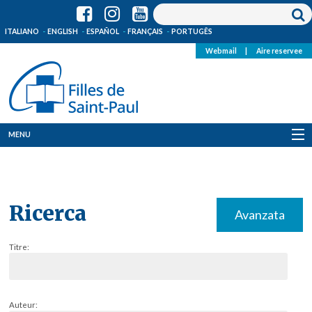
ITALIANO
ENGLISH
ESPAÑOL
FRANÇAIS
PORTUGÊS
Webmail
|
Aire reservee
MENU
Qui Sommes-Nous
Où sommes-nous
Ricerca
Avanzata
News
Titre:
Ressources
Media
Auteur: