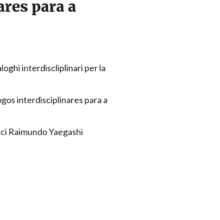
ares para a
loghi interdiscliplinari per la
logos interdisciplinares para a
nci Raimundo Yaegashi