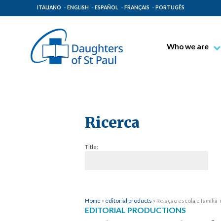
ITALIANO
ENGLISH
ESPAÑOL
FRANÇAIS
PORTUGÊS
Who we are
Blessed James A
Venerable Thec
Pauline Spiritual
The Pauline Mis
Ricerca
Places of Origin
Title:
The General Go
The Pauline Fam
Home
»
editorial products
»
Relação escola e família 
EDITORIAL PRODUCTIONS