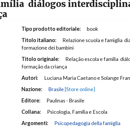
mília  diálogos interdisciplin
Narzole
ça
San Lorenzo di Fossano
Susa
Tipo prodotto editoriale:
book
Titolo italiano:
Relazione scuola e famiglia  dia
formazione dei bambini
Titolo originale:
Relação escola e família  diá
formação da criança
Autori:
Luciana Maria Caetano e Solange Fra
Nazione:
Brasile
[Store online]
Editore:
Paulinas - Brasile
Collana:
Psicologia, Família e Escola
Argomenti:
Psicopedagogia della famiglia