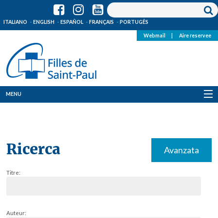
ITALIANO
ENGLISH
ESPAÑOL
FRANÇAIS
PORTUGÊS
Webmail
|
Aire reservee
MENU
Qui Sommes-Nous
Où sommes-nous
Ricerca
Avanzata
News
Titre:
Ressources
Media
Auteur: