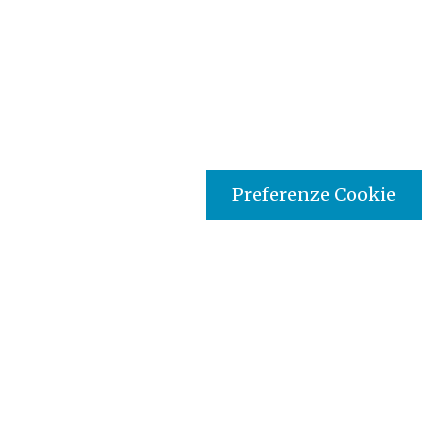
Preferenze Cookie
Tipo prodotto editoriale:
audio
Titolo italiano:
Paolo un aventuriero della Fede
Titolo originale:
Paul an adventurer of Faith
Supporto:
DVD
Autori:
Comite Francais Radio Television