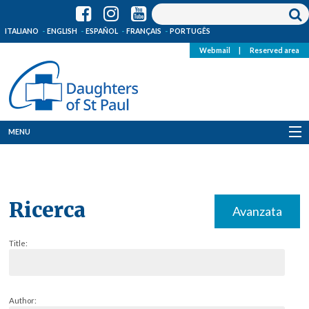
ITALIANO
ENGLISH
ESPAÑOL
FRANÇAIS
PORTUGÊS
Webmail
|
Reserved area
MENU
Who we are
Where we are
Ricerca
Avanzata
News
Title:
Resources
Media
Author: