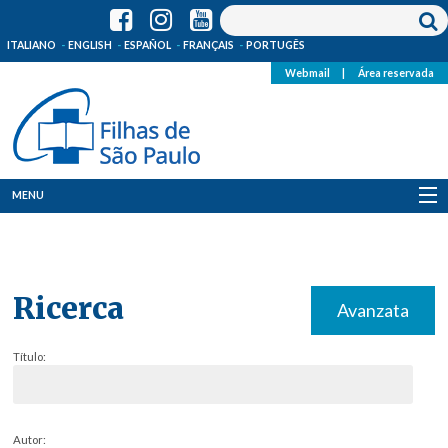
ITALIANO
ENGLISH
ESPAÑOL
FRANÇAIS
PORTUGÊS
Webmail
|
Área reservada
MENU
Quem Somos
Onde Estamos
Ricerca
Avanzata
Notícias
Título:
Recursos
Media
Autor: