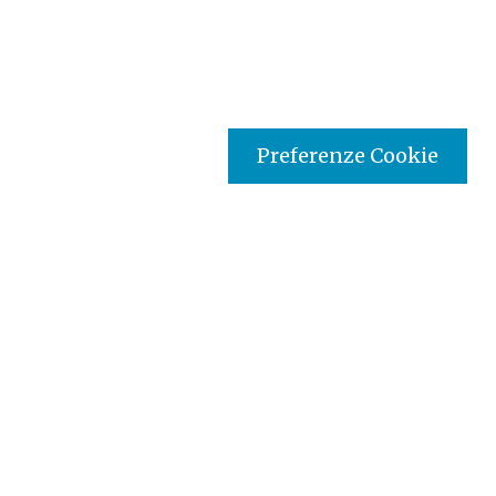
Preferenze Cookie
Tipo prodotto editoriale:
audio
Titolo italiano:
Paolo un aventuriero della Fede
Titolo originale:
Paul an adventurer of Faith
Supporto:
DVD
Autori:
Comite Francais Radio Television
Cantanti:
56 min
Nazione:
Kenya
[Store online]