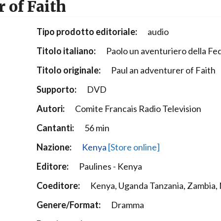
 of Faith
Narzole
San Lorenzo di Fossano
Tipo prodotto editoriale:
audio
Susa
Titolo italiano:
Paolo un aventuriero della Fe
Titolo originale:
Paul an adventurer of Faith
Supporto:
DVD
Autori:
Comite Francais Radio Television
Cantanti:
56 min
Nazione:
Kenya
[Store online]
Editore:
Paulines - Kenya
Coeditore:
Kenya, Uganda Tanzania, Zambia, 
Genere/Format:
Dramma