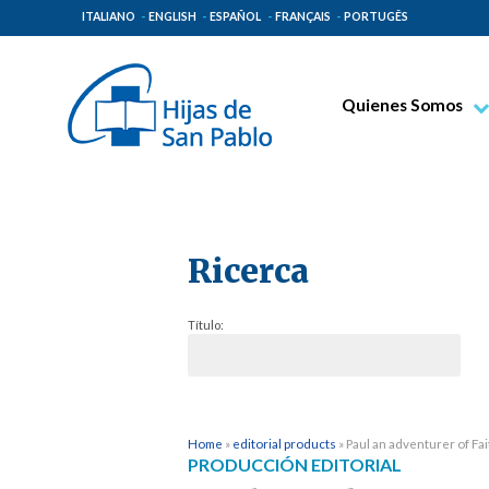
ITALIANO
ENGLISH
ESPAÑOL
FRANÇAIS
PORTUGÊS
Quienes Somos
Beato Santiago Alb
Venerable Tecla Me
Espiritualidad Pauli
Ricerca
Misión Paulina
Lugares de Origen
Título:
Gobierno General
Familia Paulina
Home
»
editorial products
»
Paul an adventurer of Fai
PRODUCCIÓN EDITORIAL