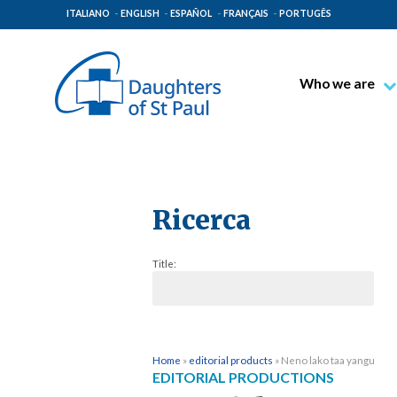
ITALIANO
ENGLISH
ESPAÑOL
FRANÇAIS
PORTUGÊS
Who we are
Blessed James A
Venerable Thec
Pauline Spiritual
The Pauline Mis
Ricerca
Places of Origin
Title:
The General Go
The Pauline Fam
Home
»
editorial products
»
Neno lako taa yangu
EDITORIAL PRODUCTIONS