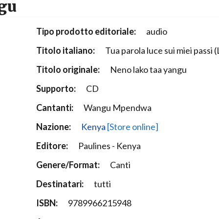
ngu
Narzole
San Lorenzo di Fossano
Tipo prodotto editoriale:
audio
Susa
Titolo italiano:
Tua parola luce sui miei passi (
Titolo originale:
Neno lako taa yangu
Supporto:
CD
Cantanti:
Wangu Mpendwa
Nazione:
Kenya
[Store online]
Editore:
Paulines - Kenya
Genere/Format:
Canti
Destinatari:
tutti
ISBN:
9789966215948