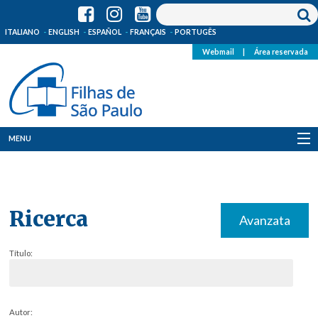
ITALIANO
ENGLISH
ESPAÑOL
FRANÇAIS
PORTUGÊS
Webmail
|
Área reservada
MENU
Quem Somos
Onde Estamos
Ricerca
Avanzata
Notícias
Título:
Recursos
Media
Autor: