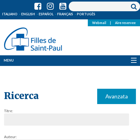
ITALIANO
ENGLISH
ESPAÑOL
FRANÇAIS
PORTUGÊS
Webmail
|
Aire reservee
MENU
Qui Sommes-Nous
Où sommes-nous
Ricerca
Avanzata
News
Titre:
Ressources
Media
Auteur: