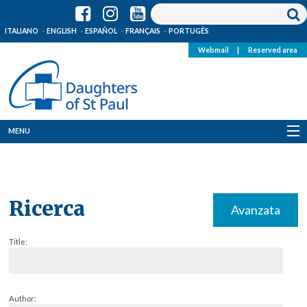
ITALIANO
ENGLISH
ESPAÑOL
FRANÇAIS
PORTUGÊS
Webmail
|
Reserved area
MENU
Who we are
Where we are
Ricerca
Avanzata
News
Title:
Resources
Media
Author: