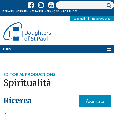
ITALIANO
ENGLISH
ESPAÑOL
FRANÇAIS
PORTUGÊS
Webmail
|
Reserved area
MENU
Who we are
Where we are
EDITORIAL PRODUCTIONS
Spiritualità
News
Resources
Ricerca
Avanzata
Media