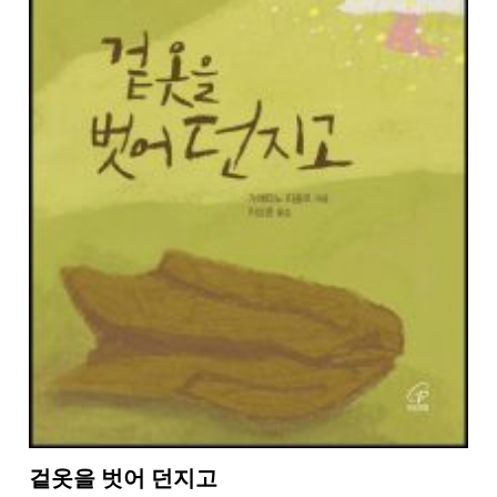
겉옷을 벗어 던지고