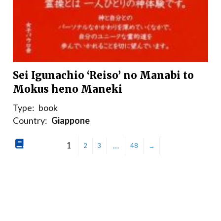
Sei Igunachio ‘Reiso’ no Manabi to
Mokus heno Maneki
Type:
book
Country:
Giappone
1
…
2
3
48
→