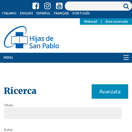
ITALIANO
ENGLISH
ESPAÑOL
FRANÇAIS
PORTUGÊS
Webmail
|
Área reservada
MENU
Quienes Somos
Dónde estamos
Ricerca
Avanzata
Noticias
Título:
Recursos
Media
Autor: