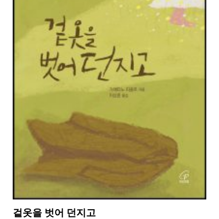
겉옷을 벗어 던지고