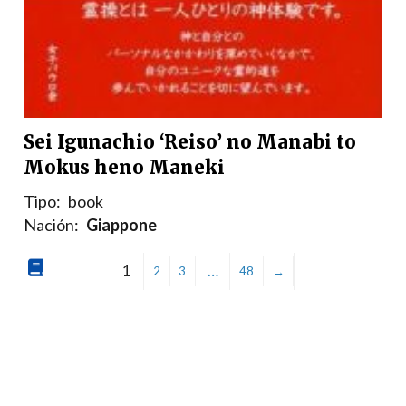
Sei Igunachio ‘Reiso’ no Manabi to
Mokus heno Maneki
Tipo:
book
Nación:
Giappone
1
…
2
3
48
→