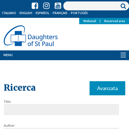
ITALIANO
ENGLISH
ESPAÑOL
FRANÇAIS
PORTUGÊS
Webmail
|
Reserved area
MENU
Who we are
Where we are
Ricerca
Avanzata
News
Title:
Resources
Media
Author: